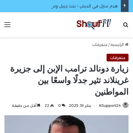
هدم منزل في الدبش – بنت جبيل وتحليق طيران مسير واستطلاعي
بحث عن
الق
الرئيسية
/
متفرقات
متفرقات
زيارة دونالد ترامب الإبن إلى جزيرة
غرينلاند تثير جدلًا واسعًا بين
المواطنين
KSupport24
يناير 19, 2025
0
22
أقل من دقيقة