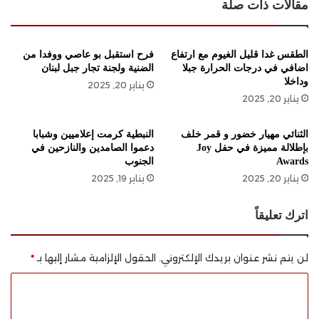
مقالات ذات صلة
الطقس غدا قليل الغيوم مع ارتفاع
فرح استقبل بو عاصي ووفدا من
اضافي في درجات الحرارة جبلا
الضنية ولجنة تجار جبل لبنان
وداخلا
يناير 20, 2025
يناير 20, 2025
الثنائي مهيار خضور و قمر خلف
النبطية كرمت إعلاميين وشبابا
بإطلالة مميزة في حفل Joy
دعموا الصامدين والنازحين في
Awards
الجنوب
يناير 20, 2025
يناير 19, 2025
اترك تعليقاً
لن يتم نشر عنوان بريدك الإلكتروني.
الحقول الإلزامية مشار إليها بـ
*
ا
ل