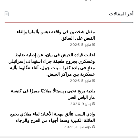
أخر المقالات
مقتل شخصين في واقعة دهس بألمانيا وإلقاء
القبض على السائق
مايو 5, 2026
اعلنت قيادة الجيش في بيان، عن إصابة ضابط
وعسكري بجروح طفيفة جراء استهداف ​إسرائيل​ي
معادٍ في بلدة ​كفرا​ – ​بنت جبيل​، أثناء تنقّلهما بآلية
عسكرية بين مراكز الجيش.
مايو 5, 2026
بلدية بريح تحيي ريسيتالًا ميلاديًا مميزًا في كنيسة
مار الياس الحي
يناير 9, 2026
وادي الست تتألق ببهجة الأعياد: لقاء ميلادي يجمع
العائلة الكبيرة وسط أجواء من الفرح والرجاء
ديسمبر 31, 2025