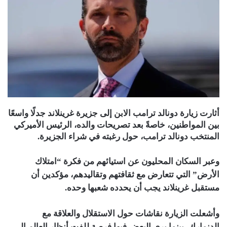
أثارت زيارة دونالد ترامب الابن إلى جزيرة غرينلاند جدلًا واسعًا
بين المواطنين، خاصةً بعد تصريحات والده، الرئيس الأميركي
المنتخب دونالد ترامب، حول رغبته في شراء الجزيرة.
وعبر السكان المحليون عن استيائهم من فكرة “امتلاك
الأرض” التي تتعارض مع ثقافتهم وتقاليدهم، مؤكدين أن
مستقبل غرينلاند يجب أن يحدده شعبها وحده.
وأشعلت الزيارة نقاشات حول الاستقلال والعلاقة مع
الدنمارك، بينما يرى البعض فيها فرصة للفت أنظار العالم إلى