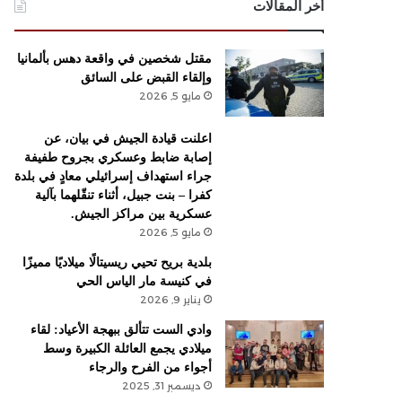
أخر المقالات
مقتل شخصين في واقعة دهس بألمانيا
وإلقاء القبض على السائق
مايو 5, 2026
اعلنت قيادة الجيش في بيان، عن
إصابة ضابط وعسكري بجروح طفيفة
جراء استهداف ​إسرائيل​ي معادٍ في بلدة
​كفرا​ – ​بنت جبيل​، أثناء تنقّلهما بآلية
عسكرية بين مراكز الجيش.
مايو 5, 2026
بلدية بريح تحيي ريسيتالًا ميلاديًا مميزًا
في كنيسة مار الياس الحي
يناير 9, 2026
وادي الست تتألق ببهجة الأعياد: لقاء
ميلادي يجمع العائلة الكبيرة وسط
أجواء من الفرح والرجاء
ديسمبر 31, 2025