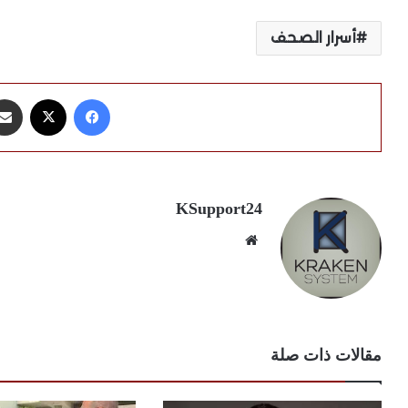
أسرار الصحف
فيسبوك
X
KSupport24
موقع
الويب
مقالات ذات صلة