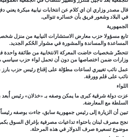
للجمعية بعد تأجيل متكرر وتطيير للنصاب في الجمعية العمومية 
قال مصدر وزاري ان اي كلام عن انتخابات نيابية مبكرة يعني دفع 
في البلاد وشعور فريق بأن خسائره تتوالى.
الجمهورية
تابع مسؤولا حزب معارض الاستشارات النيابية من منزل شخصية 
المساعدة والمساندة والمشورة في مشوار الحُكم الجديد.
تتحضّر شخصيات خاضت المعركة الانتخابية من طائفة واحدة في د
وزارات ضمن اختصاصها من دون أن تحمل لواء حزب سياسي مع
عمل نائب تغييري لساعات مطوّلة على إقناع رئيس حزب بارز ع
نائب على قلم وورقة.
اللواء
عزت دولة شرقية كبرى ما يمكن وصفه بـ «خذلان» رئيس أُبعد ب
السلطة مع المعارضة.
تبين أن الزيارة إلى رئيس جمهورية سابق، جاءت بوصفه رئيساً 
نجح مصرف لبنان باحتواء تداعيات مصرفية بإغراق السوق بكميات
موضوع تسعيرة صرف الدولار في هذه المرحلة.