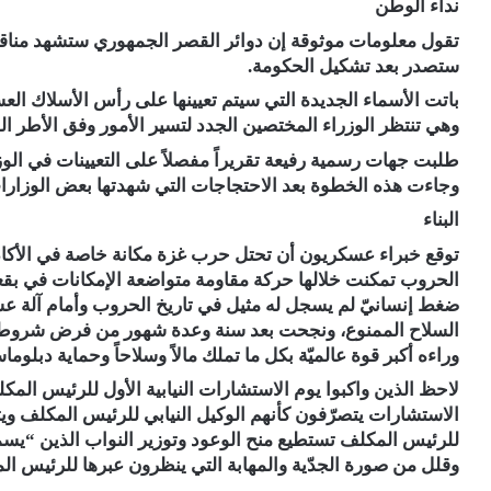
نداء الوطن
تقول معلومات موثوقة إن دوائر القصر الجمهوري ستشهد مناقلات
ستصدر بعد تشكيل الحكومة.
باتت الأسماء الجديدة التي سيتم تعيينها على رأس الأسلاك ال
وهي تنتظر الوزراء المختصين الجدد لتسير الأمور وفق الأطر الق
طلبت جهات رسمية رفيعة تقريراً مفصلاً على التعيينات في ال
وجاءت هذه الخطوة بعد الاحتجاجات التي شهدتها بعض الوزارات
البناء
توقع خبراء عسكريون أن تحتل حرب غزة مكانة خاصة في الأكاد
الحروب تمكنت خلالها حركة مقاومة متواضعة الإمكانات في بق
ضغط إنسانيّ لم يسجل له مثيل في تاريخ الحروب وأمام آلة عس
السلاح الممنوع، ونجحت بعد سنة وعدة شهور من فرض شروط
وراءه أكبر قوة عالميّة بكل ما تملك مالاً وسلاحاً وحماية دبلوماس
لاحظ الذين واكبوا يوم الاستشارات النيابية الأول للرئيس المك
الاستشارات يتصرّفون كأنهم الوكيل النيابي للرئيس المكلف ويتعا
للرئيس المكلف تستطيع منح الوعود وتوزير النواب الذين “يسمعو
وقلل من صورة الجدّية والمهابة التي ينظرون عبرها للرئيس ال