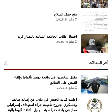
منع حمل السلاح
مايو 14, 2025
احتفال طلاب الجامعة اللبنانية بانتصار غزة
يناير 16, 2025
أخر المقالات
مقتل شخصين في واقعة دهس بألمانيا وإلقاء
القبض على السائق
مايو 5, 2026
اعلنت قيادة الجيش في بيان، عن إصابة ضابط
وعسكري بجروح طفيفة جراء استهداف ​إسرائيل​ي
معادٍ في بلدة ​كفرا​ – ​بنت جبيل​، أثناء تنقّلهما بآلية