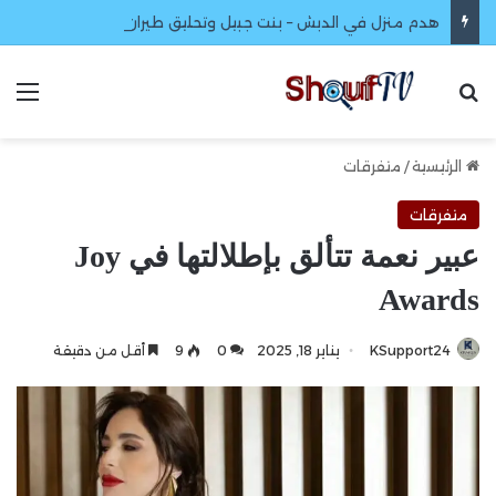
هدم منزل في الدبش – بنت جبيل وتحليق طيران مسير واستطلاعي
بحث عن
الق
الرئيسية
/
متفرقات
متفرقات
عبير نعمة تتألق بإطلالتها في Joy
Awards
KSupport24
يناير 18, 2025
0
9
أقل من دقيقة