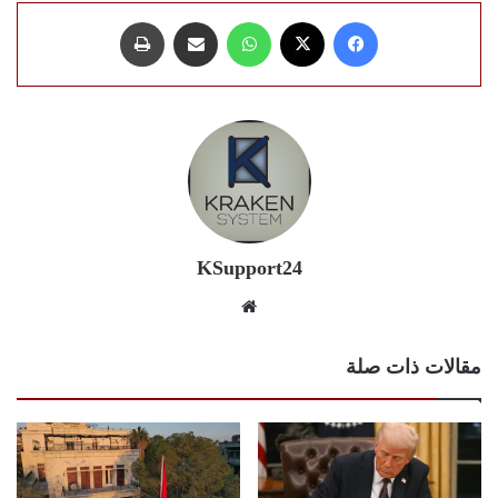
فيسبوك
X
واتساب
مشاركة عبر البريد
طباعة
KSupport24
موقع
الويب
مقالات ذات صلة