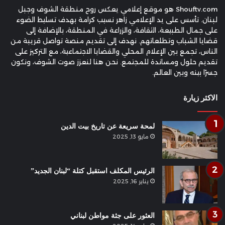
Shouftv.com هو موقع إعلامي يعكس روح منطقة الشوف وجبل
لبنان. تأسس على يد الإعلامي زاهر نسيب كرامة بهدف تسليط الضوء
على جمال الطبيعة، الثقافة، والزراعة في المنطقة، بالإضافة إلى
قضايا الشباب وتطلعاتهم. نهدف إلى تقديم منصة تواصل قريبة من
الناس، تجمع بين الإعلام المحلي والقضايا الاجتماعية، مع التركيز على
تقديم حلول ومساندة للمجتمع. نحن هنا لنعزز صوت الشوف، ونكون
جسرًا بينه وبين العالم.
الاكثر زيارة
لمحة سريعة عن تاريخ بيت الدين
مايو 13, 2025
الرئيس المكلف استقبل كتلة “لبنان الجديد”
يناير 16, 2025
العثور على جثة مواطن لبناني