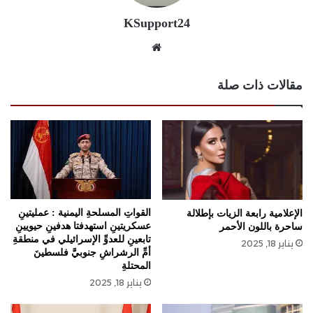
KSupport24
موقع
الويب
مقالات ذات صلة
القواتِ المسلحةِ اليمنية : عمليتينِ
الإعلامية رابعة الزيات بإطلالة
عسكريتينِ استهدفتا هدفينِ حيويينِ
ساحرة باللون الأحمر
تابعينِ للعدوِّ الإسرائيلي في منطقةِ
يناير 18, 2025
أمِّ الرشراشِ جنوبيَّ فلسطينَ
المحتلةِ
يناير 18, 2025