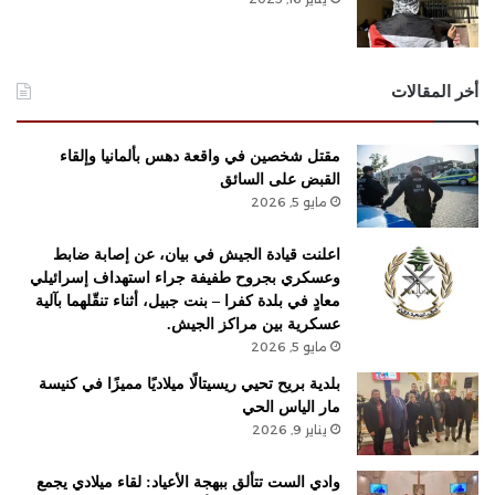
أخر المقالات
مقتل شخصين في واقعة دهس بألمانيا وإلقاء
القبض على السائق
مايو 5, 2026
اعلنت قيادة الجيش في بيان، عن إصابة ضابط
وعسكري بجروح طفيفة جراء استهداف ​إسرائيل​ي
معادٍ في بلدة ​كفرا​ – ​بنت جبيل​، أثناء تنقّلهما بآلية
عسكرية بين مراكز الجيش.
مايو 5, 2026
بلدية بريح تحيي ريسيتالًا ميلاديًا مميزًا في كنيسة
مار الياس الحي
يناير 9, 2026
وادي الست تتألق ببهجة الأعياد: لقاء ميلادي يجمع