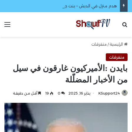
هدم منزل في الدبش – بنت جبيل وتحليق طيران مسير واستطلاعي
بحث عن
الق
الرئيسية
/
متفرقات
متفرقات
بايدن :الأميركيون غارقون في سيل
من الأخبار المضلّلة
KSupport24
يناير 16, 2025
0
19
أقل من دقيقة